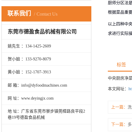
厨师分区法
根据菜品重
联系我们
Contact Us
以上四种中
东莞市德盈食品机械有限公司
求进行实际
姚先生 ：134-1425-2609
贺小姐 ：133-9270-8079
标签
黄小姐 ：152-1707-3913
中央厨房净菜
邮 箱：info@dyfoodmachines.com
本文网址：
ht
网 址：www.deyingjx.com
上一篇：
洗
地 址：广东省东莞市寮步镇莞樟路良平段2
巷19号德盈食品机械
下一篇：
多