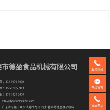
莞市德盈食品机械有限公司
服务热线
：133-9270-8079
在线留言
：152-1707-3913
：134-1425-2609
nfo@dyfoodmachines.com
售后电话
：广东省东莞市寮步镇莞樟路良平段2巷19号德盈食品机械